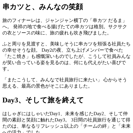
串カツと、みんなの笑顔
旅のフィナーレは、ジャンジャン横丁の「串カツ だるま」
へ。 発祥の地で食べる揚げたての串カツは格別。サクサク
の衣とソースの味に、旅の疲れも吹き飛びました。
ふと周りを見渡すと、美味しそうに串カツを頬張る社員たち
の幸せそうな顔。 Day2の夜、立ち上げメンバーで食べた
「たこ焼き」も感慨深いものでしたが、こうして社員みんな
が笑い合っている姿を見るのは、何にも代えがたい喜びで
す。
「またこうして、みんなで社員旅行に来たい」 心からそう
思える、最高の景色がそこにありました。
Day3、そして旅を終えて
はしゃぎにはしゃいだDay1、未来を感じたDay2、そして仲
間の素顔と笑顔に触れたDay3。 3日間の社員旅行を通じて得
たのは、単なるリフレッシュ以上の「チームの絆」と「未来
への活力」でした。