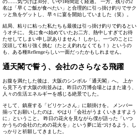
の……気づけば30分、いや1時間近く経過。 一方、残りの2
名は「早くご飯が食べたい」と合理的に引っ掛け釣りでサク
ッと魚をゲットし、早々に宴を開始していました（笑）。
結局、粘りに粘った私たちも最後は引っ掛け釣りで釣るとい
うオチに。 先に食べ始めていたお二方、熱中しすぎてお待
たせしてしまい申し訳ありません！ しかし、一つのことに
没頭して粘り強く挑む（たとえ釣れなくても！）というの
も、ある種Reflengeらしい一面だったかもしれません。
通天閣で誓う、会社のさらなる飛躍
お腹を満たした後は、大阪のシンボル「通天閣」へ。 上か
ら見下ろす大阪の街並みは、昨日の万博会場とはまた違う、
人々の生活エネルギーを感じる絶景でした。
そして、鎮座する「ビリケンさん」に願掛けを。 メンバー
揃ってお願いしたのは、やはり「会社がうまくいきますよう
に」ということ。 昨日の花火を見ながら僕が語った「いつ
かうちの会社のための花火を」という夢に近づけるよう、し
っかりと祈願してきました。