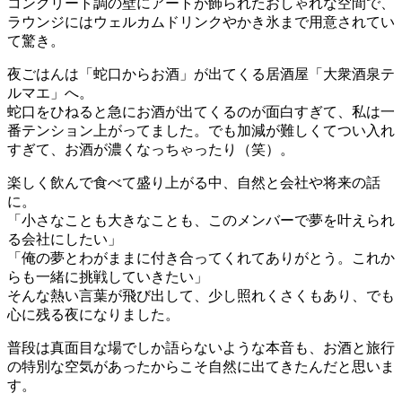
コンクリート調の壁にアートが飾られたおしゃれな空間で、
ラウンジにはウェルカムドリンクやかき氷まで用意されてい
て驚き。
夜ごはんは「蛇口からお酒」が出てくる居酒屋「大衆酒泉テ
ルマエ」へ。
蛇口をひねると急にお酒が出てくるのが面白すぎて、私は一
番テンション上がってました。でも加減が難しくてつい入れ
すぎて、お酒が濃くなっちゃったり（笑）。
楽しく飲んで食べて盛り上がる中、自然と会社や将来の話
に。
「小さなことも大きなことも、このメンバーで夢を叶えられ
る会社にしたい」
「俺の夢とわがままに付き合ってくれてありがとう。これか
らも一緒に挑戦していきたい」
そんな熱い言葉が飛び出して、少し照れくさくもあり、でも
心に残る夜になりました。
普段は真面目な場でしか語らないような本音も、お酒と旅行
の特別な空気があったからこそ自然に出てきたんだと思いま
す。