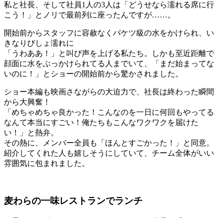
私と社長、そして社員1人の3人は「どうせなら濡れる席に行
こう！」とノリで最前列に座ったんですが……。
開始前からスタッフに容赦なくバケツ級の水をかけられ、い
きなりびしょ濡れに
「うわああ！」と叫び声を上げる私たち。しかも至近距離で
顔面に水をぶっかけられてる人までいて、「まだ始まってな
いのに！」とショーの開始前から驚かされました。
ショー本編も映画さながらの大迫力で、社長は終わった瞬間
から大興奮！
「めちゃめちゃ良かった！こんなのを一日に何回もやってる
なんて本当にすごい！俺たちもこんなワクワクを届けた
い！」と熱弁。
その熱に、メンバー全員も「ほんとすごかった！」と同意。
紹介してくれた人も嬉しそうにしていて、チーム全体がいい
雰囲気に包まれました。
麦わらの一味レストランでランチ