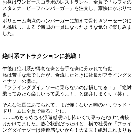
お昼はワンピースコラボのレストランへ。全員で「ルフィの
スタミナ・ビーフハンバーガー」を注文し、豪快にかぶりつ
き。
ボリューム満点のハンバーガーに加えて骨付きソーセージに
も挑戦し、まるで海賊の一員になったような気分で楽しみま
した。
絶叫系アトラクションに挑戦！
午後は絶叫系が得意な班と苦手な班に分かれて行動。
私は苦手な班でしたが、合流したときに社長がフライングダ
イナソーの虜に。
「フライングダイナソーに乗らないのは損してる！」「絶対
乗ってみたら楽しいって思うよ！」と熱弁しまくり（笑）。
そんな社長にあてられて、まだ怖くないと噂のハリウッド・
ドリームに全員で乗ることに。
……..めちゃめちゃ浮遊感凄いし怖いくて乗っただけで魂抜
けかけてました。放心状態だったけど、横で社長が「フライ
ングダイナソーは浮遊感ないから！大丈夫！絶対これよりも