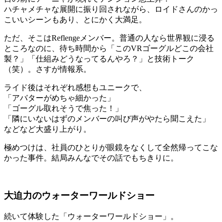
ハチャメチャな展開に振り回されながら、ロイドさんのかっ
こいいシーンもあり、とにかく大満足。
ただ、そこはReflengeメンバー。普通の人なら世界観に浸る
ところなのに、待ち時間から「このVRゴーグルどこの会社
製？」「仕組みどうなってるんやろ？」と技術トーク
（笑）。さすが情報系。
ライド後はそれぞれ感想もユニークで、
「アバターがめちゃ細かった」
「ゴーグル取れそうで焦った！」
「隣にいないはずのメンバーの叫び声がやたら聞こえた」
などなど大盛り上がり。
極めつけは、社員のひとりが眼鏡をなくして全然帰ってこな
かった事件。結局みんなでその話でもちきりに。
大迫力のウォーターワールドショー
続いて体験した「ウォーターワールドショー」。