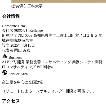
提供:高知工科大学
会社情報
Corporate Data
会社名
株式会社Reflenge
所在地
〒782-0003 高知県香美市土佐山田町宮ノ口１８５ 地
域連携棟304A号室
設立
2025年4月15日
代表者
岡山 蒼衣
category
Business
AIアプリ開発
業務改善コンサルティング
業務システム開発
ITコンサルティング
WEB制作
public
Service Area
高知県を中心に全国対応
（リモートによるコンサルティング・開発が可能です）
アクセス