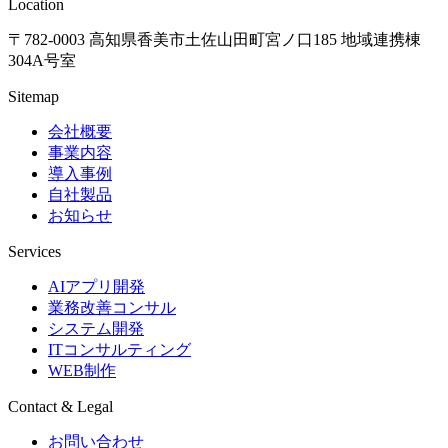
Location
〒782-0003 高知県香美市土佐山田町宮ノ口185 地域連携棟
304A号室
Sitemap
会社概要
事業内容
導入事例
自社製品
お知らせ
Services
AIアプリ開発
業務改善コンサル
システム開発
ITコンサルティング
WEB制作
Contact & Legal
お問い合わせ